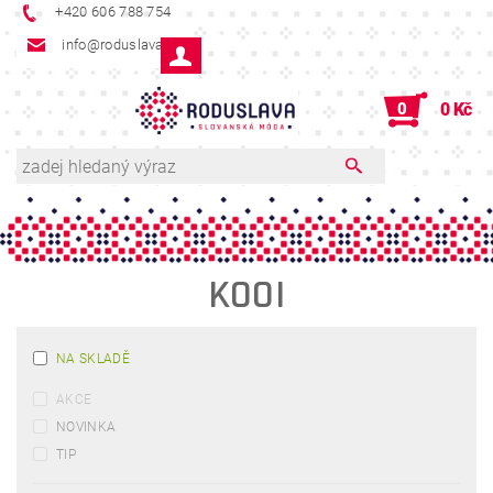
+420 606 788 754
info@roduslava.cz
0
0 Kč
KOOI
NA SKLADĚ
AKCE
NOVINKA
TIP