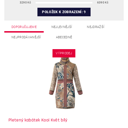
3290
Kč
6390
Kč
POLOŽEK K ZOBRAZENÍ:
9
DOPORUČUJEME
NEJLEVNĚJŠÍ
NEJDRAŽŠÍ
NEJPRODÁVANĚJŠÍ
ABECEDNĚ
VÝPRODEJ
Pletený kabátek Kooi Květ bílý