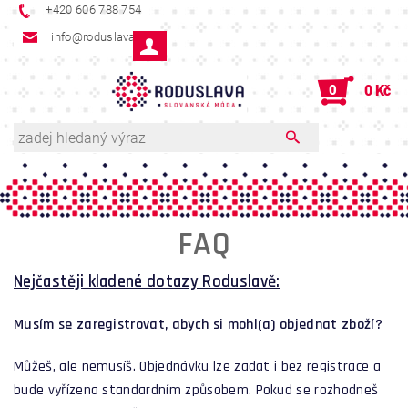
+420 606 788 754
info@roduslava.cz
0
0 Kč
FAQ
Nejčastěji kladené dotazy Roduslavě:
Musím se zaregistrovat, abych si mohl(a) objednat zboží?
Můžeš, ale nemusíš. Objednávku lze zadat i bez registrace a
bude vyřízena standardním způsobem. Pokud se rozhodneš