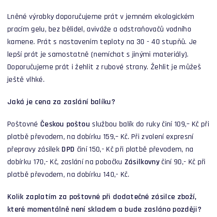
Lněné výrobky doporučujeme prát v jemném ekologickém
pracím gelu, bez bělidel, aviváže a odstraňovačů vodního
kamene. Prát s nastavením teploty na 30 - 40 stupňů. Je
lepší prát je samostatně (nemíchat s jinými materiály).
Doporučujeme prát i žehlit z rubové strany. Žehlit je můžeš
ještě vlhké.
Jaká je cena za zaslání balíku?
Poštovné
Českou poštou
službou balík do ruky činí 109,– Kč při
platbě převodem, na dobírku 159,– Kč. Při zvolení expresní
přepravy zásilek
DPD
činí 150,- Kč při platbě převodem, na
dobírku 170,- Kč, zaslání na pobočku
Zásilkovny
činí 90,- Kč při
platbě převodem, na dobírku 140,- Kč.
Kolik zaplatím za poštovné při dodatečné zásilce zboží,
které momentálně není skladem a bude zasláno později?