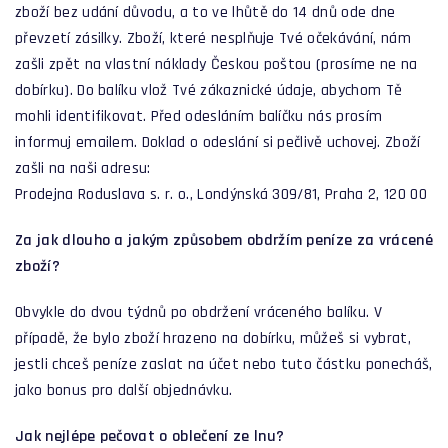
zboží bez udání důvodu, a to ve lhůtě do 14 dnů ode dne
převzetí zásilky. Zboží, které nesplňuje Tvé očekávání, nám
zašli zpět na vlastní náklady Českou poštou (prosíme ne na
dobírku). Do balíku vlož Tvé zákaznické údaje, abychom Tě
mohli identifikovat. Před odesláním balíčku nás prosím
informuj emailem. Doklad o odeslání si pečlivě uchovej. Zboží
zašli na naši adresu:
Prodejna Roduslava s. r. o., Londýnská 309/81, Praha 2, 120 00
Za jak dlouho a jakým způsobem obdržím peníze za vrácené
zboží?
Obvykle do dvou týdnů po obdržení vráceného balíku. V
případě, že bylo zboží hrazeno na dobírku, můžeš si vybrat,
jestli chceš peníze zaslat na účet nebo tuto částku ponecháš,
jako bonus pro další objednávku.
Jak nejlépe pečovat o oblečení ze lnu?