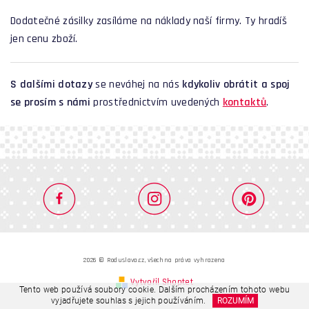
Dodatečné zásilky zasíláme na náklady naší firmy. Ty hradíš
jen cenu zboží.
S dalšími dotazy
se neváhej na nás
kdykoliv obrátit a spoj
se prosím s námi
prostřednictvím uvedených
kontaktů
.
2026 © Roduslava.cz, všechna práva vyhrazena
Vytvořil Shoptet
Tento web používá soubory cookie. Dalším procházením tohoto webu
vyjadřujete souhlas s jejich používáním.
ROZUMÍM