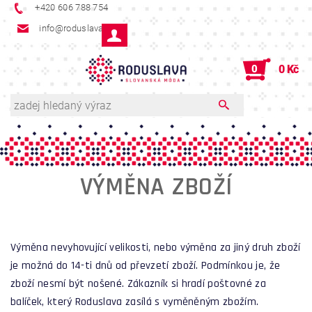
+420 606 788 754
info@roduslava.cz
0
0 Kč
VÝMĚNA ZBOŽÍ
Výměna nevyhovující velikosti, nebo výměna za jiný druh zboží
je možná do 14-ti dnů od převzetí zboží. Podmínkou je, že
zboží nesmí být nošené. Zákazník si hradí poštovné za
balíček, který Roduslava zasílá s vyměněným zbožím.