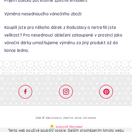
Příjem balíčku potvrdíme zpětně emailem.
Výměna nesednoucího vánočního zboží:
Koupili jste pro někoho dárek z Roduslavy a netrefili jste
velikost? Pro nesednoucí oblečení zakoupené v prosinci jako
vánoční dárky umožňujeme výměnu za jiný produkt až do
konce ledna.
2026 © Roduslava.cz, všechna práva vyhrazena
Vytvořil Shoptet
Tento web používá soubory cookie. Dalším procházením tohoto webu