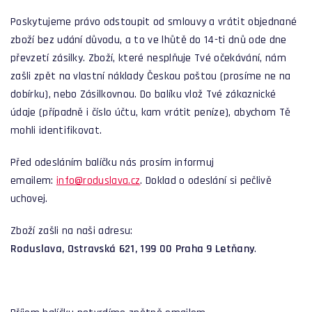
Poskytujeme právo odstoupit od smlouvy a vrátit objednané
zboží bez udání důvodu, a to ve lhůtě do 14-ti dnů ode dne
převzetí zásilky. Zboží, které nesplňuje Tvé očekávání, nám
zašli zpět na vlastní náklady Českou poštou (prosíme ne na
dobírku), nebo Zásilkovnou. Do balíku vlož Tvé zákaznické
údaje (případně i číslo účtu, kam vrátit peníze), abychom Tě
mohli identifikovat.
Před odesláním balíčku nás prosím informuj
emailem:
info@roduslava.cz
. Doklad o odeslání si pečlivě
uchovej.
Zboží zašli na naši adresu:
Roduslava, Ostravská 621, 199 00 Praha 9 Letňany
.