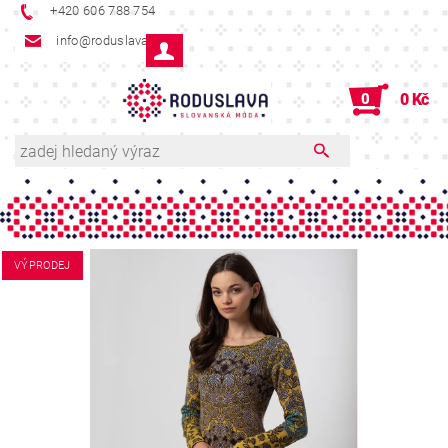
+420 606 788 754
info@roduslava.cz
0
0 Kč
VÝPRODEJ