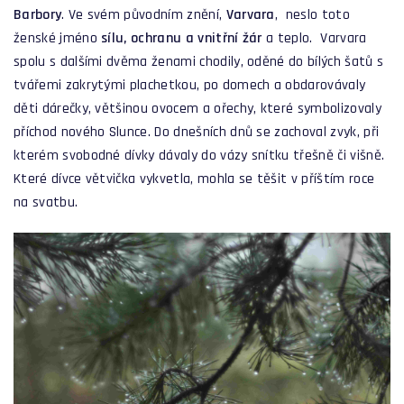
Barbory
. Ve svém původním znění,
Varvara
, neslo toto
ženské jméno
sílu, ochranu a vnitřní žár
a teplo. Varvara
spolu s dalšími dvěma ženami chodily, oděné do bílých šatů s
tvářemi zakrytými plachetkou, po domech a obdarovávaly
děti dárečky, většinou ovocem a ořechy, které symbolizovaly
příchod nového Slunce. Do dnešních dnů se zachoval zvyk, při
kterém svobodné dívky dávaly do vázy snítku třešně či višně.
Které dívce větvička vykvetla, mohla se těšit v příštím roce
na svatbu.