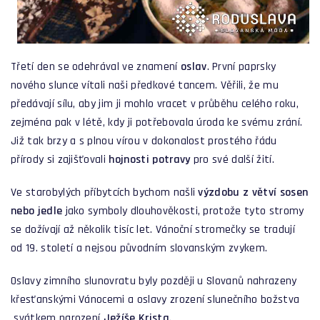
Třetí den se odehrával ve znamení
oslav
. První paprsky
nového slunce vítali naši předkové tancem. Věřili, že mu
předávají sílu, aby jim ji mohlo vracet v průběhu celého roku,
zejména pak v létě, kdy ji potřebovala úroda ke svému zrání.
Již tak brzy a s plnou vírou v dokonalost prostého řádu
přírody si zajišťovali
hojnosti potravy
pro své další žití.
Ve starobylých příbytcích bychom našli
výzdobu z větví sosen
nebo jedle
jako symboly dlouhověkosti, protože tyto stromy
se dožívají až několik tisíc let. Vánoční stromečky se tradují
od 19. století a nejsou původním slovanským zvykem.
O
slavy zimního slunovratu byly později u Slovanů nahrazeny
křesťanskými Vánocemi a oslavy zrození slunečního božstva
svátkem narození
Ježíše Krista
.