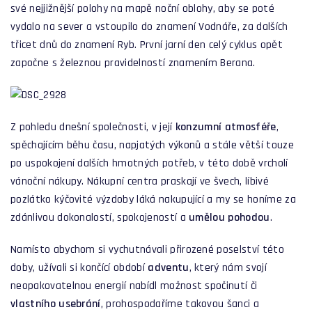
své nejjižnější polohy na mapě noční oblohy, aby se poté
vydalo na sever a vstoupilo do znamení Vodnáře, za dalších
třicet dnů do znamení Ryb. První jarní den celý cyklus opět
započne s železnou pravidelností znamením Berana.
Z pohledu dnešní společnosti, v její
konzumní atmosféře
,
spěchajícím běhu času, napjatých výkonů a stále větší touze
po uspokojení dalších hmotných potřeb, v této době vrcholí
vánoční nákupy. Nákupní centra praskají ve švech, líbivé
pozlátko kýčovité výzdoby láká nakupující a my se honíme za
zdánlivou dokonalostí, spokojeností a
umělou pohodou
.
Namísto abychom si vychutnávali přirozené poselství této
doby, užívali si končící období
adventu
, který nám svojí
neopakovatelnou energií nabídl možnost spočinutí či
vlastního usebrání
, prohospodaříme takovou šanci a