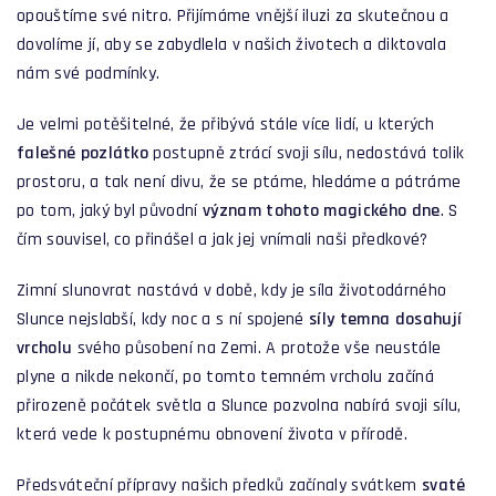
opouštíme své nitro. Přijímáme vnější iluzi za skutečnou a
dovolíme jí, aby se zabydlela v našich životech a diktovala
nám své podmínky.
Je velmi potěšitelné, že přibývá stále více lidí, u kterých
falešné pozlátko
postupně ztrácí svoji sílu, nedostává tolik
prostoru, a tak není divu, že se ptáme, hledáme a pátráme
po tom, jaký byl původní
význam tohoto magického dne
. S
čím souvisel, co přinášel a jak jej vnímali naši předkové?
Zimní slunovrat nastává v době, kdy je síla životodárného
Slunce nejslabší, kdy noc a s ní spojené
síly temna dosahují
vrcholu
svého působení na Zemi. A protože vše neustále
plyne a nikde nekončí, po tomto temném vrcholu začíná
přirozeně počátek světla a Slunce pozvolna nabírá svoji sílu,
která vede k postupnému obnovení života v přírodě.
Předsváteční přípravy našich předků začínaly svátkem
svaté