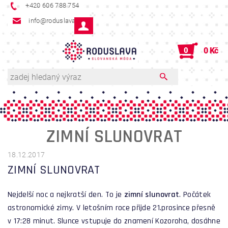
+420 606 788 754
info@roduslava.cz
0
0 Kč
ZIMNÍ SLUNOVRAT
18.12.2017
ZIMNÍ SLUNOVRAT
Nejdelší noc a nejkratší den. To je
zimní slunovrat
. Počátek
astronomické zimy. V letošním roce přijde 21.prosince přesně
v 17:28 minut. Slunce vstupuje do znamení Kozoroha, dosáhne