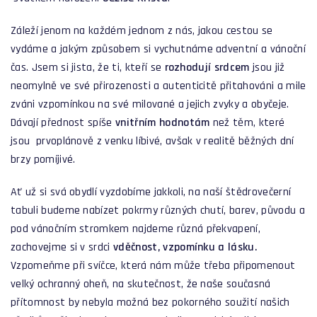
Záleží jenom na každém jednom z nás, jakou cestou se
vydáme a jakým způsobem si vychutnáme adventní a vánoční
čas. Jsem si jista, že ti, kteří se
rozhodují srdcem
jsou již
neomylně ve své přirozenosti a autenticitě přitahováni a mile
zváni vzpomínkou na své milované a jejich zvyky a obyčeje.
Dávají přednost spíše
vnitřním hodnotám
než těm, které
jsou prvoplánově z venku líbivé, avšak v realitě běžných dní
brzy pomíjivé.
Ať už si svá obydlí vyzdobíme jakkoli, na naší štědrovečerní
tabuli budeme nabízet pokrmy různých chutí, barev, původu a
pod vánočním stromkem najdeme různá překvapení,
zachovejme si v srdci
vděčnost, vzpomínku a lásku.
Vzpomeňme při svíčce, která nám může třeba připomenout
velký ochranný oheň, na skutečnost, že naše současná
přítomnost by nebyla možná bez pokorného soužití našich