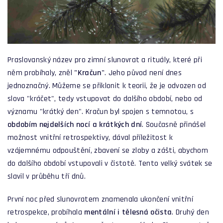
Praslovanský název pro zimní slunovrat a rituály, které při
něm probíhaly, zněl
"Kračun"
. Jeho původ není dnes
jednoznačný. Můžeme se přiklonit k teorii, že je odvozen od
slova "kráčet", tedy vstupovat do dalšího období, nebo od
významu "krátký den". Kračun byl spojen s temnotou, s
obdobím nejdelších nocí a krátkých dní
. Současně přinášel
možnost vnitřní retrospektivy, dával příležitost k
vzájemnému odpouštění, zbavení se zloby a zášti, abychom
do dalšího období vstupovali v čistotě. Tento velký svátek se
slavil v průběhu tří dnů.
První noc před slunovratem znamenala ukončení vnitřní
retrospekce, probíhala
mentální i tělesná
očista
. Druhý den