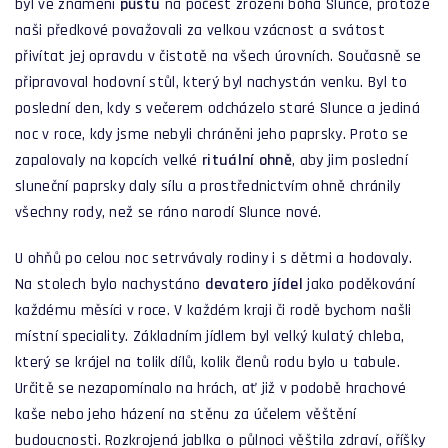
byl ve znamení
půstu
na počest zrození boha Slunce, protože
naši předkové považovali za velkou vzácnost a svátost
přivítat jej opravdu v čistotě na všech úrovních. Současně se
připravoval hodovní stůl, který byl nachystán venku. Byl to
poslední den, kdy s večerem odcházelo staré Slunce a jediná
noc v roce, kdy jsme nebyli chráněni jeho paprsky. Proto se
zapalovaly na kopcích velké
rituální ohně
, aby jim poslední
sluneční paprsky daly sílu a prostřednictvím ohně chránily
všechny rody, než se ráno narodí Slunce nové.
U ohňů po celou noc setrvávaly rodiny i s dětmi a hodovaly.
Na stolech bylo nachystáno
devatero
jídel
jako poděkování
každému měsíci v roce. V každém kraji či rodě bychom našli
místní speciality. Základním jídlem byl velký kulatý chleba,
který se krájel na tolik dílů, kolik členů rodu bylo u tabule.
Určitě se nezapomínalo na hrách, ať již v podobě hrachové
kaše nebo jeho házení na stěnu za účelem věštění
budoucnosti. Rozkrojená jablka o půlnoci věštila zdraví, oříšky