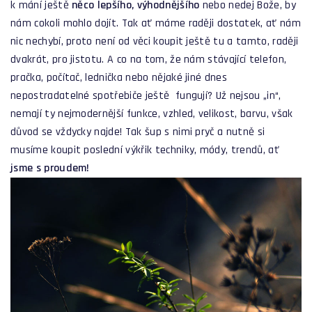
k mání ještě
něco lepšího, výhodnějšího
nebo nedej Bože, by
nám cokoli mohlo dojít. Tak ať máme raději dostatek, ať nám
nic nechybí, proto není od věci koupit ještě tu a tamto, raději
dvakrát, pro jistotu. A co na tom, že nám stávající telefon,
pračka, počítač, lednička nebo nějaké jiné dnes
nepostradatelné spotřebiče ještě fungují? Už nejsou „in“,
nemají ty nejmodernější funkce, vzhled, velikost, barvu, však
důvod se vždycky najde! Tak šup s nimi pryč a nutně si
musíme koupit poslední výkřik techniky, módy, trendů, ať
jsme s proudem!