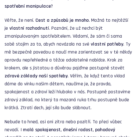
spotřební manipulace
?
Věřte, že není.
Cest a způsobů je mnoho
. Možná to nejtěžší
je
vlastní rozhodnutí
. Poznání, že už nechci být
zmanipulovaným spotřebitelem. Vědomí, že sám či sama
sobě stojím za to, abych navázala na své
vlastní potřeby
. Ty
mě bezpečně povedou a naučí mne zorientovat se v té někdy
opravdu nepřehledné a těžce odolatelné nabídce. Krok za
krokem, ale s jistotou a důvěrou pojďme postupně stavět
zdravé základy naší spotřeby
. Věřím, že když tento vklad
dáme do vínku našim dětem, naučíme je, že pravda,
spokojenost a zdraví leží hluboko v nás. Postupně postavíme
zdravý základ, na který ta mazaná ruka trhu postupně bude
krátká. Ztratí dech, její síla bude slábnout.
Nebude to hned, asi ani zítra nebo pozítří. To přeci vůbec
nevadí. I
malá spokojenost, dnešní radost, pohodový