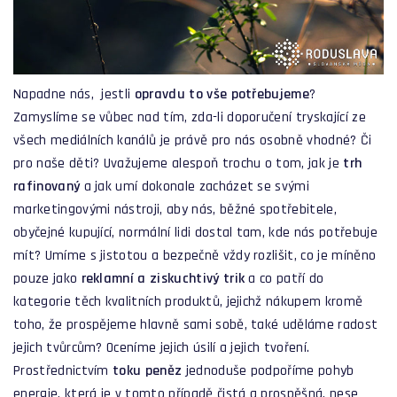
Napadne nás, jestli
opravdu to vše potřebujeme
?
Zamyslíme se vůbec nad tím, zda-li doporučení tryskající ze
všech mediálních kanálů je právě pro nás osobně vhodné? Či
pro naše děti? Uvažujeme alespoň trochu o tom, jak je
trh
rafinovaný
a jak umí dokonale zacházet se svými
marketingovými nástroji, aby nás, běžné spotřebitele,
obyčejné kupující, normální lidi dostal tam, kde nás potřebuje
mít? Umíme s jistotou a bezpečně vždy rozlišit, co je míněno
pouze jako
reklamní a ziskuchtivý trik
a co patří do
kategorie těch kvalitních produktů, jejichž nákupem kromě
toho, že prospějeme hlavně sami sobě, také uděláme radost
jejich tvůrcům? Oceníme jejich úsilí a jejich tvoření.
Prostřednictvím
toku peněz
jednoduše podpoříme pohyb
energie, která je v tomto případě čistá a prospěšná, nese