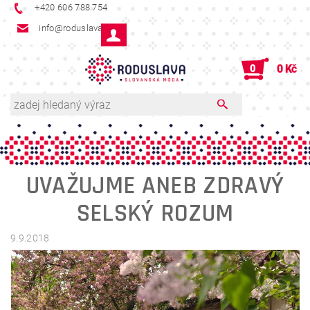
+420 606 788 754
info@roduslava.cz
0
0 Kč
UVAŽUJME ANEB ZDRAVÝ
SELSKÝ ROZUM
9.9.2018