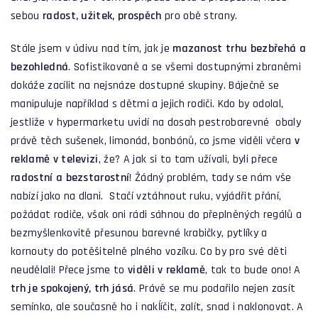
sebou
radost, užitek, prospěch
pro obě strany.
Stále jsem v údivu nad tím, jak je
mazanost trhu bezbřehá a
bezohledná
. Sofistikovaně a se všemi dostupnými zbraněmi
dokáže zacílit na nejsnáze dostupné skupiny. Báječně se
manipuluje například s dětmi a jejich rodiči. Kdo by odolal,
jestliže v hypermarketu uvidí na dosah pestrobarevné obaly
právě těch sušenek, limonád, bonbónů, co jsme viděli včera
v
reklamě v televizi
, že? A jak si to tam užívali, byli přece
radostní a bezstarostní
! Žádný problém, tady se nám vše
nabízí jako na dlani. Stačí vztáhnout ruku, vyjádřit přání,
požádat rodiče, však oni rádi sáhnou do přeplněných regálů a
bezmyšlenkovitě přesunou barevné krabičky, pytlíky a
kornouty do potěšitelně plného vozíku. Co by pro své děti
neudělali! Přece jsme to
viděli v reklamě
, tak to bude ono! A
trh je spokojený, trh jásá
. Právě se mu podařilo nejen zasít
semínko, ale současně ho i nakĺíčit, zalít, snad i naklonovat. A