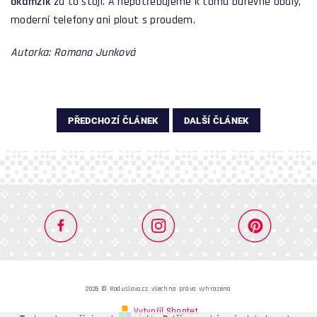
okamžik
za to stojí. A nepotřebujeme k tomu barevné obaly,
moderní telefony ani plout s proudem.
Autorka: Romana Junková
PŘEDCHOZÍ ČLÁNEK
DALŠÍ ČLÁNEK
2026 © Roduslava.cz, všechna práva vyhrazena
Vytvořil Shoptet