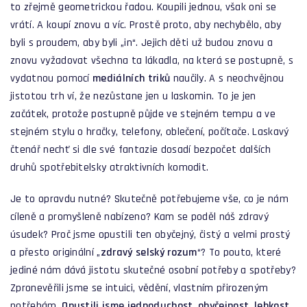
to zřejmě geometrickou řadou. Koupili jednou, však oni se
vrátí. A koupí znovu a víc. Prostě proto, aby nechybělo, aby
byli s proudem, aby byli „in“. Jejich děti už budou znovu a
znovu vyžadovat všechna ta lákadla, na která se postupně, s
vydatnou pomocí
mediálních triků
naučily. A s neochvějnou
jistotou trh ví, že nezůstane jen u laskomin. To je jen
začátek, protože postupně půjde ve stejném tempu a ve
stejném stylu o hračky, telefony, oblečení, počítače. Laskavý
čtenář nechť si dle své fantazie dosadí bezpočet dalších
druhů spotřebitelsky atraktivních komodit.
Je to opravdu nutné? Skutečně potřebujeme vše, co je nám
cíleně a promyšleně nabízeno? Kam se poděl náš zdravý
úsudek? Proč jsme opustili ten obyčejný, čistý a velmi prostý
a přesto originální „
zdravý selský rozum
“? To pouto, které
jediné nám dává jistotu skutečné osobní potřeby a spotřeby?
Zpronevěřili jsme se intuici, vědění, vlastním přirozeným
potřebám.
Opustili jsme jednoduchost, obyčejnost, lehkost
.