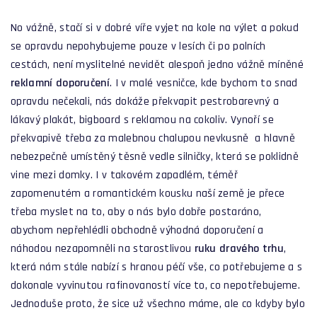
No vážně, stačí si v dobré víře vyjet na kole na výlet a pokud
se opravdu nepohybujeme pouze v lesích či po polních
cestách, není myslitelné nevidět alespoň jedno vážně míněné
reklamní doporučení
. I v malé vesničce, kde bychom to snad
opravdu nečekali, nás dokáže překvapit pestrobarevný a
lákavý plakát, bigboard s reklamou na cokoliv. Vynoří se
překvapivě třeba za malebnou chalupou nevkusně a hlavně
nebezpečně umístěný těsně vedle silničky, která se poklidně
vine mezi domky. I v takovém zapadlém, téměř
zapomenutém a romantickém kousku naší země je přece
třeba myslet na to, aby o nás bylo dobře postaráno,
abychom nepřehlédli obchodně výhodná doporučení a
náhodou nezapomněli na starostlivou
ruku dravého trhu
,
která nám stále nabízí s hranou péčí vše, co potřebujeme a s
dokonale vyvinutou rafinovaností více to, co nepotřebujeme.
Jednoduše proto, že sice už všechno máme, ale co kdyby bylo