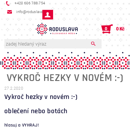
+420 606 788 754
info@roduslava.cz
0
0 Kč
VYKROČ HEZKY V NOVÉM :-)
27.2.2020
Vykroč hezky v novém :-)
oblečení nebo botách
hlasuj a VYHRAJ!