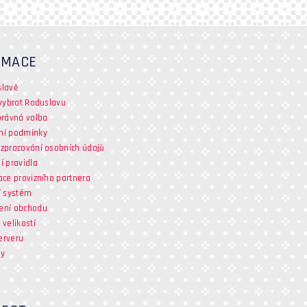
RMACE
slavě
 vybrat Roduslavu
právná volba
ní podmínky
zpracování osobních údajů
í pravidla
ace provizního partnera
í systém
ení obchodu
 velikostí
erveru
ty