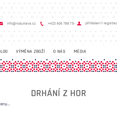
|
přihlášení
registra
info@roduslava.cz
+420 606 788 754
BLOG
VÝMĚNA ZBOŽÍ
O NÁS
MÉDIA
DRHÁNÍ Z HOR
eny....