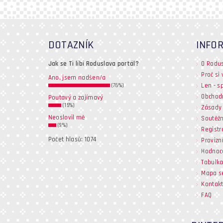
DOTAZNÍK
INFO
Jak se Ti líbí Roduslava portál?
O Rodu
Proč si
Ano, jsem nadšen/a
Len - s
(76%)
Obchod
Poutavý a zajímavý
(15%)
Zásady 
Neoslovil mě
Soutěžn
(9%)
Registr
Počet hlasů:
1074
Provizn
Hodnoc
Tabulka
Mapa s
Kontak
FAQ