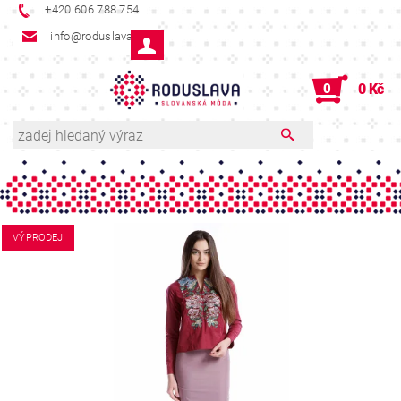
+420 606 788 754
info@roduslava.cz
0
0 Kč
VÝPRODEJ