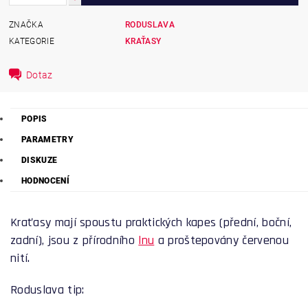
ZNAČKA
RODUSLAVA
KATEGORIE
KRAŤASY
Dotaz
POPIS
PARAMETRY
DISKUZE
HODNOCENÍ
Kraťasy mají spoustu praktických kapes (přední, boční,
zadní), jsou z přírodního
lnu
a proštepovány červenou
nití.
Roduslava tip: