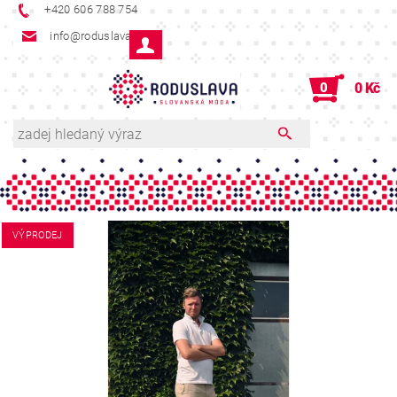
+420 606 788 754
info@roduslava.cz
0
0 Kč
VÝPRODEJ