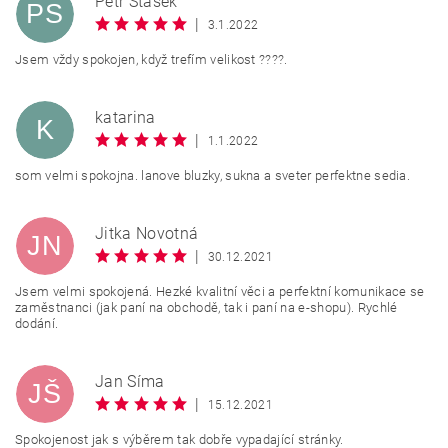
Petr Stašek
PS
|
3.1.2022
Jsem vždy spokojen, když trefím velikost ????.
katarina
K
|
1.1.2022
som velmi spokojna. lanove bluzky, sukna a sveter perfektne sedia.
Jitka Novotná
JN
|
30.12.2021
Jsem velmi spokojená. Hezké kvalitní věci a perfektní komunikace se
zaměstnanci (jak paní na obchodě, tak i paní na e-shopu). Rychlé
dodání.
Jan Šíma
JŠ
|
15.12.2021
Spokojenost jak s výběrem tak dobře vypadající stránky.