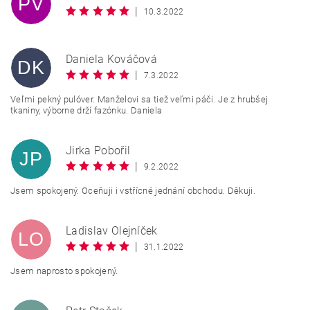
PV
|
10.3.2022
Daniela Kováčová
DK
|
7.3.2022
Veľmi pekný pulóver. Manželovi sa tiež veľmi páči. Je z hrubšej
tkaniny, výborne drží fazónku. Daniela
Jirka Pobořil
JP
|
9.2.2022
Jsem spokojený. Oceňuji i vstřícné jednání obchodu. Děkuji.
Ladislav Olejníček
LO
|
31.1.2022
Jsem naprosto spokojený.