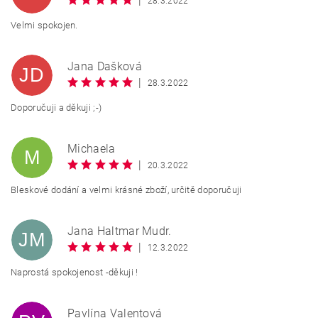
|
28.3.2022
Velmi spokojen.
Jana Dašková
JD
|
28.3.2022
Doporučuji a děkuji ;-)
Michaela
M
|
20.3.2022
Bleskové dodání a velmi krásné zboží, určitě doporučuji
Jana Haltmar Mudr.
JM
|
12.3.2022
Naprostá spokojenost -děkuji !
Pavlína Valentová