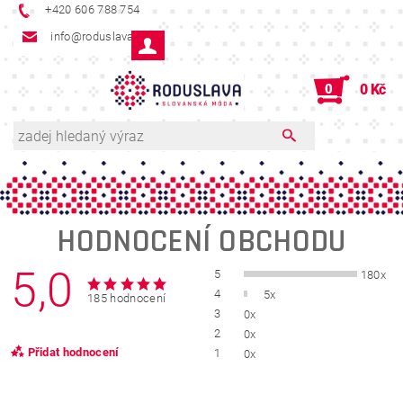
+420 606 788 754
info@roduslava.cz
0
0 Kč
HODNOCENÍ OBCHODU
5,0
5
180x
4
5x
185 hodnocení
3
0x
2
0x
Přidat hodnocení
1
0x