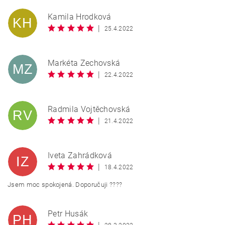
Kamila Hrodková
KH
|
25.4.2022
Markéta Zechovská
MZ
|
22.4.2022
Radmila Vojtěchovská
RV
|
21.4.2022
BEZPEČNOSTNÍ KONTROLA
Iveta Zahrádková
IZ
|
18.4.2022
Opište text z obrázku
Jsem moc spokojená. Doporučuji ????
Petr Husák
PH